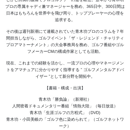
プロの専属キャディ兼マネージャーを務め、365日中、300日間は
日本はもちろんを世界中を飛び周り、トッププレーヤーの心理を
追求する。
その後は週刊新潮にて連載されていた青木功プロのコラムを７年
間担当しながら、ゴルフイベント「ザ・レジェンド・チャリティ
プロアマトーナメント」の大会事務局を務め、ゴルフ番組やゴル
フメーカーCMの構成作家としても活動。
現在、これまでの経験を活かし、一流プロの心理やマネージメン
トをアマチュアに分かりやすく指導する ” ゴルフメンタルアドバ
イザー ”として新分野を開拓中。
【書籍・構成・出演】
青木功「勝負論」（新潮社）
人間密着ドキュメンタリー番組「情熱大陸」（毎日放送）
青木功「生涯ゴルフの方程式」（DVD)
青木功・小田美岐の「ゴルフ色に染められて」（ゴルフネットワ
ーク）