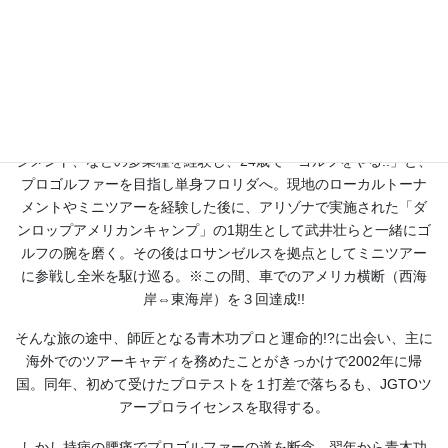
Daisuke Yokoyama
神奈川県逗子市で育ち、1989年に15歳でワシントンDCへ渡米。寿
司職人、旅行代理店、リムジン運転手、スーパー店員、建築マネ
ジメント、などの多業種を経験し、24歳で「ゴルフをやる!!」と、
プロゴルファーを目指し単身フロリダへ。現地のローカルトーナ
メントやミニツアーを経験した後に、アリゾナで実施された「ダ
ンロップアメリカンキャンプ」の1期生として武井壮らと一緒にゴ
ルフの腕を磨く。その後はロサンゼルスを拠点としてミニツアー
に参戦し全米を駆け巡る。※この間、車でのアメリカ横断（西海
岸⇔東海岸）を３回達成!!
そんな旅の途中、師匠となる青木功プロと運命的!?に出会い、主に
海外でのツアーキャディを務めたことがきっかけで2002年に帰
国。同年、初めて受けたプロテストを１打差で落ちるも、JGTOツ
アープロライセンスを取得する。
しかし持病の腰痛でプロゴルファーの道を断念。翌年から青木功